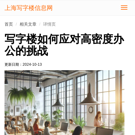
上海写字楼信息网
切
换
导
首页
相关文章
详情页
航
写字楼如何应对高密度办
公的挑战
更新日期：
2024-10-13