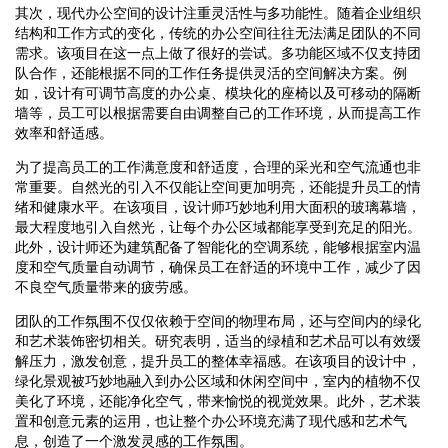
其次，现代办公空间的设计注重灵活性与多功能性。随着企业组织
结构和工作方式的变化，传统的办公空间往往无法满足团队的不同
需求。该项目在这一点上做了很好的尝试。多功能区域不仅支持团
队合作，还能根据不同的工作任务提供灵活的空间解决方案。例
如，设计有可调节高度的办公桌、模块化的座椅以及可移动的隔断
墙等，员工可以根据需要自由调整自己的工作环境，从而提高工作
效率和舒适感。
为了提高员工的工作满意度和舒适度，合理的采光和空气流通也非
常重要。自然光的引入不仅能让空间更加明亮，还能提升员工的情
绪和健康水平。在该项目，设计师巧妙地利用大面积的玻璃幕墙，
最大程度地引入自然光，让每个办公区域都能享受到充足的阳光。
此外，设计师还为建筑配备了智能化的空调系统，能够根据室内温
度和空气质量自动调节，确保员工在舒适的环境中工作，减少了因
不良空气质量带来的疲劳感。
团队的工作氛围不仅仅依赖于空间的物理布局，还与空间内的绿化
和艺术装饰密切相关。研究表明，适当的绿植和艺术品可以有效缓
解压力，激发创意，提升员工的整体幸福感。在该项目的设计中，
绿化景观被巧妙地融入到办公区域和休闲空间中，室内的植物不仅
美化了环境，还能净化空气，带来愉悦的视觉效果。此外，艺术装
置和创意元素的运用，也让整个办公环境充满了现代感和艺术气
息，创造了一个激发灵感的工作氛围。