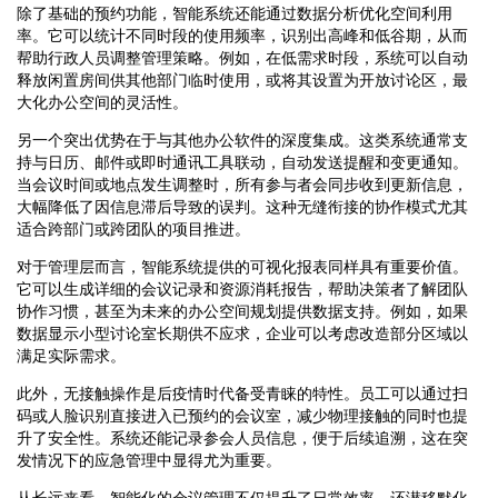
除了基础的预约功能，智能系统还能通过数据分析优化空间利用
率。它可以统计不同时段的使用频率，识别出高峰和低谷期，从而
帮助行政人员调整管理策略。例如，在低需求时段，系统可以自动
释放闲置房间供其他部门临时使用，或将其设置为开放讨论区，最
大化办公空间的灵活性。
另一个突出优势在于与其他办公软件的深度集成。这类系统通常支
持与日历、邮件或即时通讯工具联动，自动发送提醒和变更通知。
当会议时间或地点发生调整时，所有参与者会同步收到更新信息，
大幅降低了因信息滞后导致的误判。这种无缝衔接的协作模式尤其
适合跨部门或跨团队的项目推进。
对于管理层而言，智能系统提供的可视化报表同样具有重要价值。
它可以生成详细的会议记录和资源消耗报告，帮助决策者了解团队
协作习惯，甚至为未来的办公空间规划提供数据支持。例如，如果
数据显示小型讨论室长期供不应求，企业可以考虑改造部分区域以
满足实际需求。
此外，无接触操作是后疫情时代备受青睐的特性。员工可以通过扫
码或人脸识别直接进入已预约的会议室，减少物理接触的同时也提
升了安全性。系统还能记录参会人员信息，便于后续追溯，这在突
发情况下的应急管理中显得尤为重要。
从长远来看，智能化的会议管理不仅提升了日常效率，还潜移默化