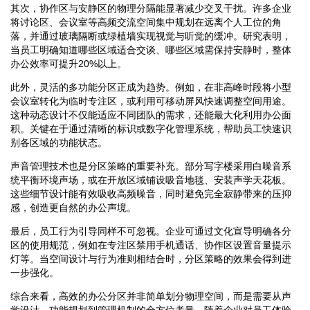
其次，协作区与安静区的物理分隔能显著减少交叉干扰。许多企业
将讨论区、会议室等高频交流空间集中规划在远离个人工位的角
落，并通过玻璃隔断或绿植墙实现视觉与听觉的缓冲。研究表明，
当员工明确知道哪些区域适合交谈、哪些区域需保持安静时，整体
办公效率可提升20%以上。
此外，灵活的多功能分区正成为趋势。例如，在非高峰时段将小型
会议室转化为临时专注区，或利用可移动屏风快速调整空间用途。
这种动态设计不仅能适应不同团队的需求，还能最大化利用办公面
积。关键在于通过清晰的标识或数字化管理系统，帮助员工快速识
别各区域的功能状态。
声音管理技术也是分区策略的重要补充。部分写字楼采用白噪音系
统平衡环境声场，或在开放区域铺设吸音地毯、安装声学天花板。
这些细节设计能有效吸收高频噪音，同时避免完全寂静带来的压抑
感，创造更自然的办公声境。
最后，员工行为引导同样不可忽视。企业可通过文化宣导明确各分
区的使用规范，例如在专注区禁用手机通话、协作区设置音量提示
灯等。当空间设计与行为准则相结合时，分区策略的效果会得到进
一步强化。
综合来看，高效的办公分区并非简单划分物理空间，而是需要从声
学设计、功能规划到管理机制的全方位考量。随着企业对员工体验