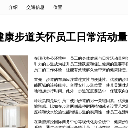
介绍
交通信息
位置
健康步道关怀员工日常活动量
在现代办公环境中，员工的身体健康与日常活动量密
引力的步道成为提升员工活跃度和促进健康的重要手
员工的工作体验，还能有效缓解久坐带来的健康隐患
首先，步道的布局应注重连贯性与便捷性。优质的步
能区域的连接纽带。合理安排步道位置，使其贯通休
地增加步行时间。此外，步道宽度要适中，保证双向
环境氛围是吸引员工使用步道的另一关键因素。优美
愉悦感。比如在步道两侧栽种耐阴植物或者设置艺术
座椅和饮水设施也能增强步道的实用性，使员工在活
在新漕河泾国际商务中心等现代化办公楼中，健康步
系统，通过步道监测设备统计员工活动数据，进一步