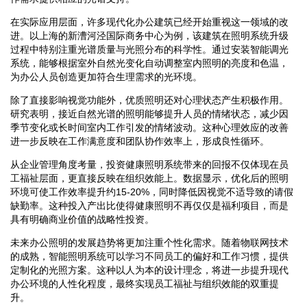
在实际应用层面，许多现代化办公建筑已经开始重视这一领域的改
进。以上海的新漕河泾国际商务中心为例，该建筑在照明系统升级
过程中特别注重光谱质量与光照分布的科学性。通过安装智能调光
系统，能够根据室外自然光变化自动调整室内照明的亮度和色温，
为办公人员创造更加符合生理需求的光环境。
除了直接影响视觉功能外，优质照明还对心理状态产生积极作用。
研究表明，接近自然光谱的照明能够提升人员的情绪状态，减少因
季节变化或长时间室内工作引发的情绪波动。这种心理效应的改善
进一步反映在工作满意度和团队协作效率上，形成良性循环。
从企业管理角度考量，投资健康照明系统带来的回报不仅体现在员
工福祉层面，更直接反映在组织效能上。数据显示，优化后的照明
环境可使工作效率提升约15-20%，同时降低因视觉不适导致的请假
缺勤率。这种投入产出比使得健康照明不再仅仅是福利项目，而是
具有明确商业价值的战略性投资。
未来办公照明的发展趋势将更加注重个性化需求。随着物联网技术
的成熟，智能照明系统可以学习不同员工的偏好和工作习惯，提供
定制化的光照方案。这种以人为本的设计理念，将进一步提升现代
办公环境的人性化程度，最终实现员工福祉与组织效能的双重提
升。