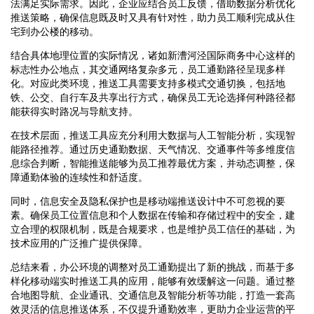
法满足实际需求。因此，企业应结合员工反馈，借助数据分析优化
推送策略，确保信息既及时又具有针对性，助力员工顺利完成从住
宅到办公楼的移动。
结合具体地理位置的实际情况，诸如新漕河泾国际商务中心这样的
标志性办公地点，其交通网络复杂多元，员工通勤路径呈现多样
化。对应此类环境，推送工具需要支持多模式交通切换，包括地
铁、公交、自行车及共享出行方式，确保员工无论选择何种路径都
能获得实时路况与导航支持。
在技术层面，推送工具应充分利用大数据与人工智能分析，实现智
能路径推荐。通过历史通勤数据、天气情况、交通事件等多维度信
息综合判断，智能推送能够为员工推荐最优方案，并动态调整，保
障通勤体验的连续性和舒适度。
同时，信息安全及隐私保护也是移动端推送设计中不可忽视的要
素。确保员工位置信息和个人数据在传输和存储过程中的安全，建
立合理的权限机制，既是合规要求，也是维护员工信任的基础，为
技术应用的广泛推广提供保障。
总结来看，办公环境的调整对员工通勤提出了新的挑战，而基于多
样化移动端实时推送工具的应用，能够有效缓解这一问题。通过整
合地图导航、企业通讯、交通信息及智能分析等功能，打造一套高
效灵活的信息推送体系，不仅提升通勤效率，更助力企业运营的平