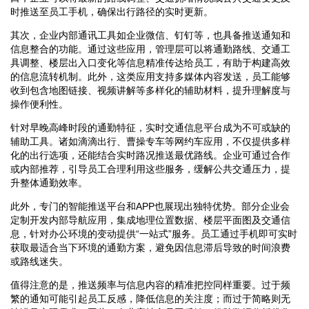
时推送至员工手机，确保出行路径的实时更新。
其次，企业内部通讯工具如企业微信、钉钉等，也具备推送通知和
信息整合的功能。通过这些应用，管理层可以将通勤路线、交通工
具调整、楼层出入口变化等信息精准传达给员工，有助于构建高效
的信息流转机制。此外，这类应用支持多媒体内容发送，员工能够
收到包含地图链接、视频讲解等多样化的辅助材料，提升理解度与
操作便利性。
针对早晚高峰时段的通勤特征，实时交通信息平台成为不可或缺的
辅助工具。诸如滴滴出行、曹操专车等网约车应用，不仅提供多样
化的出行选项，还能结合实时路况推送最优路线。企业可通过合作
或内部推荐，引导员工合理利用这些服务，缓解公共交通压力，提
升整体通勤效率。
此外，专门的智能推送平台和APP也展现出独特优势。部分企业会
定制开发内部导航应用，集成地理位置数据、楼层平面图及交通信
息，针对办公环境的变动提供“一站式”服务。员工通过手机即可实时
获取最适合当下环境的通勤方案，避免因信息滞后导致的时间浪费
或路线迷失。
值得注意的是，推送频率与信息内容的精准把控同样重要。过于频
繁的通知可能引起员工反感，降低信息的关注度；而过于简略则无